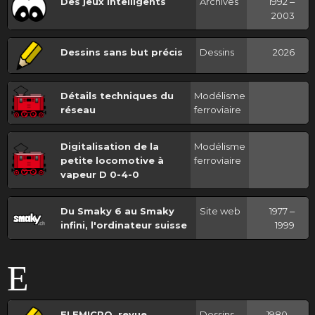
Des jeux intelligents
Archives
1992 ‒
2003
Dessins sans but précis
Dessins
2026
Détails techniques du
Modélisme
réseau
ferroviaire
Digitalisation de la
Modélisme
petite locomotive à
ferroviaire
vapeur D 0-4-0
Du Smaky 6 au Smaky
Site web
1977 ‒
infini, l'ordinateur suisse
1999
E
ELEMICRO, revue
Dessins
1980 ‒