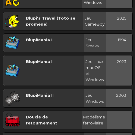
Windows
Blupi's Travel (Toto se
Jeu
2025
promène)
GameBoy
BlupiMania I
Jeu
1994
Smaky
BlupiMania I
Jeu Linux,
2023
macOS
et
Windows
BlupiMania II
Jeu
2003
Windows
Boucle de
Modélisme
retournement
ferroviaire