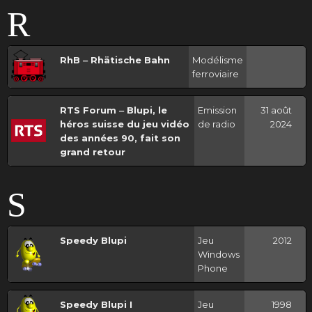
R
RhB ‒ Rhätische Bahn
Modélisme
ferroviaire
RTS Forum ‒ Blupi, le
Emission
31 août
héros suisse du jeu vidéo
de radio
2024
des années 90, fait son
grand retour
S
Speedy Blupi
Jeu
2012
Windows
Phone
Speedy Blupi I
Jeu
1998